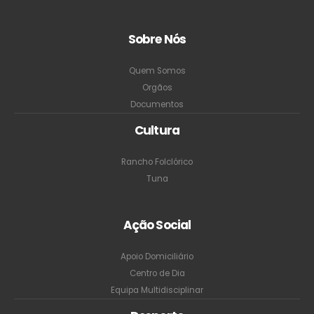
Sobre Nós
Quem Somos
Orgãos
Documentos
Cultura
Rancho Folclórico
Tuna
Ação Social
Apoio Domiciliário
Centro de Dia
Equipa Multidisciplinar